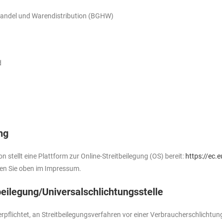
andel und Warendistribution (BGHW)
d
ng
stellt eine Plattform zur Online-Streitbeilegung (OS) bereit:
https://ec.
den Sie oben im Impressum.
beilegung/Universal­schlichtungs­stelle
verpflichtet, an Streitbeilegungsverfahren vor einer Verbraucherschlichtun