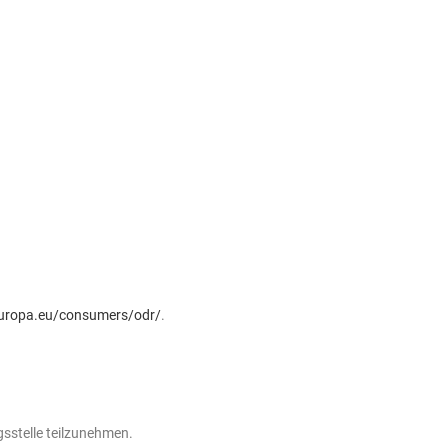
europa.eu/consumers/odr/
.
gsstelle teilzunehmen.