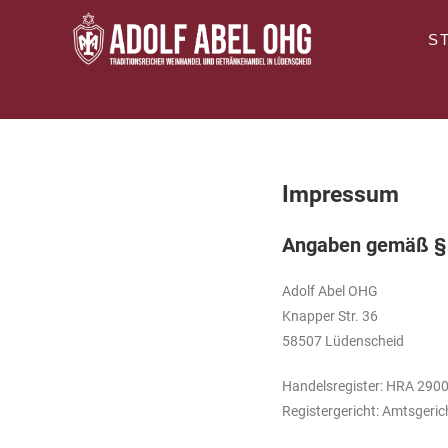
S
Impressum
Angaben gemäß §
Adolf Abel OHG
Knapper Str. 36
58507 Lüdenscheid
Handelsregister: HRA 290
Registergericht: Amtsgeri